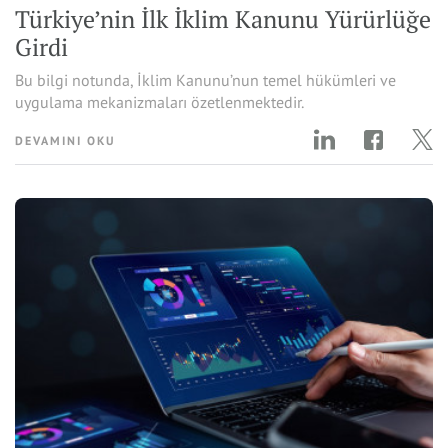
Türkiye’nin İlk İklim Kanunu Yürürlüğe
Girdi
Bu bilgi notunda, İklim Kanunu’nun temel hükümleri ve
uygulama mekanizmaları özetlenmektedir.
DEVAMINI OKU